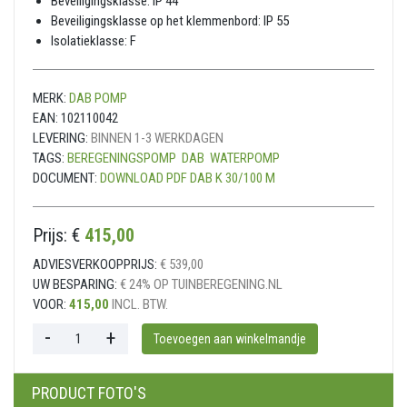
Beveiligingsklasse: IP 44
Beveiligingsklasse op het klemmenbord: IP 55
Isolatieklasse: F
MERK:
DAB POMP
EAN:
102110042
LEVERING:
BINNEN 1-3 WERKDAGEN
TAGS:
BEREGENINGSPOMP
DAB
WATERPOMP
DOCUMENT:
DOWNLOAD PDF DAB K 30/100 M
Prijs: €
415,00
ADVIESVERKOOPPRIJS:
€ 539,00
UW BESPARING:
€ 24% OP TUINBEREGENING.NL
VOOR:
415,00
INCL. BTW.
PRODUCT FOTO'S