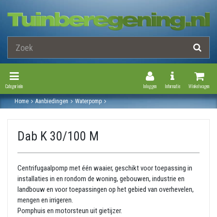
Toggle Navigation
Toggle Navi
Categorieën
Inloggen
Informatie
Winkelwagen
Home
Aanbiedingen
Waterpomp
Normaal aanzuigende beregeningspomp
Dab k serie
Dab k 30/100 m
Dab K 30/100 M
Centrifugaalpomp met één waaier, geschikt voor toepassing in
installaties in en rondom de woning, gebouwen, industrie en
landbouw en voor toepassingen op het gebied van overhevelen,
mengen en irrigeren.
Pomphuis en motorsteun uit gietijzer.