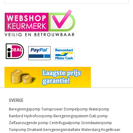
OVERIGE
Beregeningspomp
Tuinsproeier
Dompelpomp
Waterpomp
Rainbird
Hydrofoorpomp
Beregeningssysteem
Dab pomp
Zelfaanzuigende pomp
Centrifugaalpomp
Grondwaterpomp
Tuinpomp
Druktank
beregeningsinstallatie
Waterslang
Kogelkraan