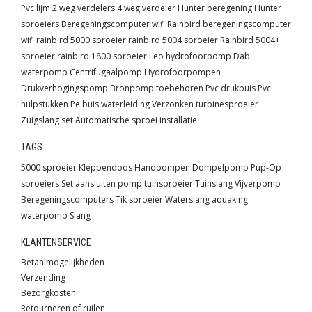
Pvc lijm
2 weg verdelers
4 weg verdeler
Hunter beregening
Hunter
sproeiers
Beregeningscomputer wifi
Rainbird beregeningscomputer
wifi
rainbird 5000 sproeier
rainbird 5004 sproeier
Rainbird 5004+
sproeier
rainbird 1800 sproeier
Leo hydrofoorpomp
Dab
waterpomp
Centrifugaalpomp
Hydrofoorpompen
Drukverhogingspomp
Bronpomp toebehoren
Pvc drukbuis
Pvc
hulpstukken
Pe buis waterleiding
Verzonken turbinesproeier
Zuigslang set
Automatische sproei installatie
TAGS
5000 sproeier
Kleppendoos
Handpompen
Dompelpomp
Pup-Op
sproeiers
Set
aansluiten pomp
tuinsproeier
Tuinslang
Vijverpomp
Beregeningscomputers
Tik sproeier
Waterslang
aquaking
waterpomp
Slang
KLANTENSERVICE
Betaalmogelijkheden
Verzending
Bezorgkosten
Retourneren of ruilen