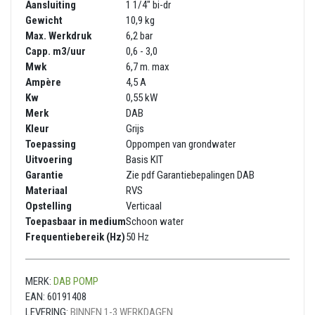
Aansluiting
1 1/4" bi-dr
Gewicht
10,9 kg
Max. Werkdruk
6,2 bar
Capp. m3/uur
0,6 - 3,0
Mwk
6,7 m. max
Ampère
4,5 A
Kw
0,55 kW
Merk
DAB
Kleur
Grijs
Toepassing
Oppompen van grondwater
Uitvoering
Basis KIT
Garantie
Zie pdf Garantiebepalingen DAB
Materiaal
RVS
Opstelling
Verticaal
Toepasbaar in medium
Schoon water
Frequentiebereik (Hz)
50 Hz
MERK:
DAB POMP
EAN:
60191408
LEVERING:
BINNEN 1-3 WERKDAGEN