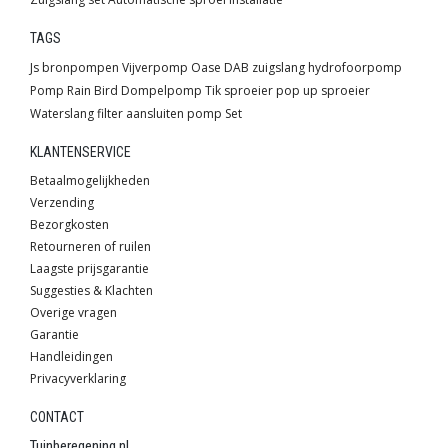
TAGS
Js
bronpompen
Vijverpomp
Oase
DAB
zuigslang
hydrofoorpomp
Pomp
Rain Bird
Dompelpomp
Tik sproeier
pop up sproeier
Waterslang
filter
aansluiten pomp
Set
KLANTENSERVICE
Betaalmogelijkheden
Verzending
Bezorgkosten
Retourneren of ruilen
Laagste prijsgarantie
Suggesties & Klachten
Overige vragen
Garantie
Handleidingen
Privacyverklaring
CONTACT
Tuinberegening.nl