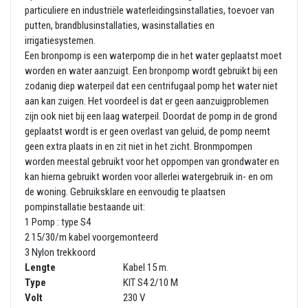
particuliere en industriële waterleidingsinstallaties, toevoer van
putten, brandblusinstallaties, wasinstallaties en
irrigatiesystemen.
Een bronpomp is een waterpomp die in het water geplaatst moet
worden en water aanzuigt. Een bronpomp wordt gebruikt bij een
zodanig diep waterpeil dat een centrifugaal pomp het water niet
aan kan zuigen. Het voordeel is dat er geen aanzuigproblemen
zijn ook niet bij een laag waterpeil. Doordat de pomp in de grond
geplaatst wordt is er geen overlast van geluid, de pomp neemt
geen extra plaats in en zit niet in het zicht. Bronmpompen
worden meestal gebruikt voor het oppompen van grondwater en
kan hierna gebruikt worden voor allerlei watergebruik in- en om
de woning. Gebruiksklare en eenvoudig te plaatsen
pompinstallatie bestaande uit:
1 Pomp : type S4
2 15/30/m kabel voorgemonteerd
3 Nylon trekkoord
Lengte
Kabel 15 m.
Type
KIT S4 2/10 M
Volt
230 V