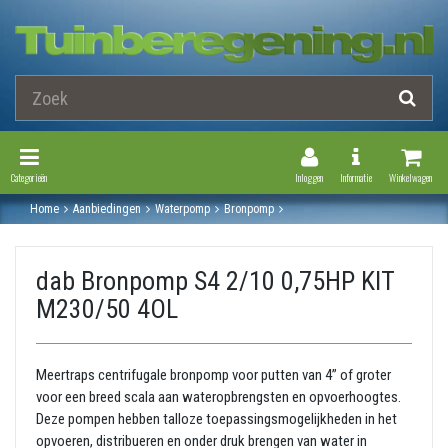
Toggle Navigation
Toggle Navi
Categorieën
Inloggen
Informatie
Winkelwagen
Home
Aanbiedingen
Waterpomp
Bronpomp
Dab bronpompen (klaar voor installatie)
Dab bronpomp s4 2/10 0,75hp kit m230/50 4ol
dab Bronpomp S4 2/10 0,75HP KIT
M230/50 4OL
Meertraps centrifugale bronpomp voor putten van 4” of groter
voor een breed scala aan wateropbrengsten en opvoerhoogtes.
Deze pompen hebben talloze toepassingsmogelijkheden in het
opvoeren, distribueren en onder druk brengen van water in