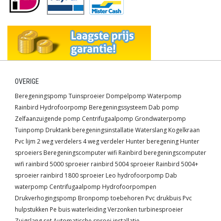
OVERIGE
Beregeningspomp
Tuinsproeier
Dompelpomp
Waterpomp
Rainbird
Hydrofoorpomp
Beregeningssysteem
Dab pomp
Zelfaanzuigende pomp
Centrifugaalpomp
Grondwaterpomp
Tuinpomp
Druktank
beregeningsinstallatie
Waterslang
Kogelkraan
Pvc lijm
2 weg verdelers
4 weg verdeler
Hunter beregening
Hunter
sproeiers
Beregeningscomputer wifi
Rainbird beregeningscomputer
wifi
rainbird 5000 sproeier
rainbird 5004 sproeier
Rainbird 5004+
sproeier
rainbird 1800 sproeier
Leo hydrofoorpomp
Dab
waterpomp
Centrifugaalpomp
Hydrofoorpompen
Drukverhogingspomp
Bronpomp toebehoren
Pvc drukbuis
Pvc
hulpstukken
Pe buis waterleiding
Verzonken turbinesproeier
Zuigslang set
Automatische sproei installatie