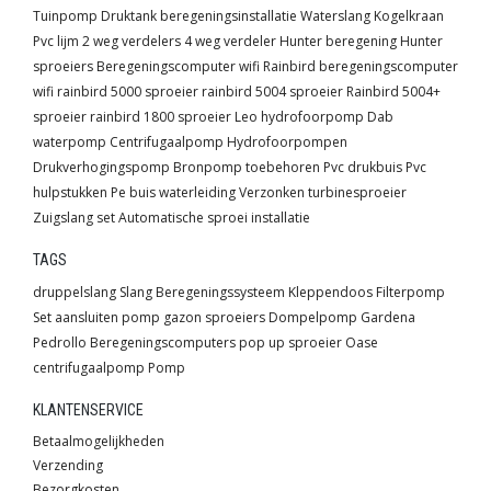
Tuinpomp
Druktank
beregeningsinstallatie
Waterslang
Kogelkraan
Pvc lijm
2 weg verdelers
4 weg verdeler
Hunter beregening
Hunter
sproeiers
Beregeningscomputer wifi
Rainbird beregeningscomputer
wifi
rainbird 5000 sproeier
rainbird 5004 sproeier
Rainbird 5004+
sproeier
rainbird 1800 sproeier
Leo hydrofoorpomp
Dab
waterpomp
Centrifugaalpomp
Hydrofoorpompen
Drukverhogingspomp
Bronpomp toebehoren
Pvc drukbuis
Pvc
hulpstukken
Pe buis waterleiding
Verzonken turbinesproeier
Zuigslang set
Automatische sproei installatie
TAGS
druppelslang
Slang
Beregeningssysteem
Kleppendoos
Filterpomp
Set
aansluiten pomp
gazon sproeiers
Dompelpomp
Gardena
Pedrollo
Beregeningscomputers
pop up sproeier
Oase
centrifugaalpomp
Pomp
KLANTENSERVICE
Betaalmogelijkheden
Verzending
Bezorgkosten