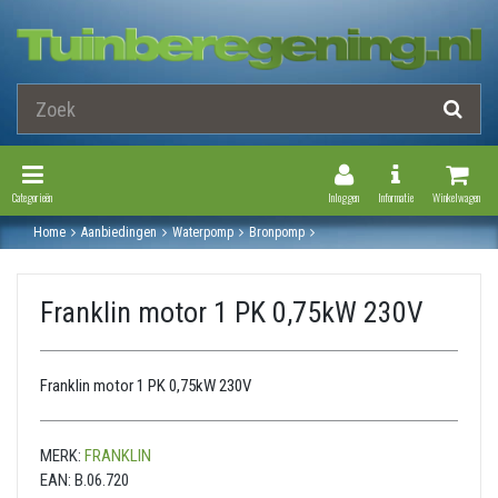
Toggle Navigation
Toggle Navi
Categorieën
Inloggen
Informatie
Winkelwagen
Home
Aanbiedingen
Waterpomp
Bronpomp
Losse pedrollo en franklin elektromotoren voor 4‘‘ bronpompen
Franklin motor 1 pk 0,75kw 230v
Franklin motor 1 PK 0,75kW 230V
Franklin motor 1 PK 0,75kW 230V
MERK:
FRANKLIN
EAN:
B.06.720