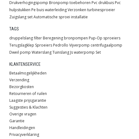
Drukverhogingspomp
Bronpomp toebehoren
Pvc drukbuis
Pvc
hulpstukken
Pe buis waterleiding
Verzonken turbinesproeier
Zuigslang set
Automatische sproei installatie
TAGS
druppelslang
filter
Beregening
bronpompen
Pup-Op sproeiers
Terugslagklep
Sproeiers
Pedrollo
Vijverpomp
centrifugaalpomp
Dweil pomp
Waterslang
Tuinslang
Js
waterpomp
Set
KLANTENSERVICE
Betaalmogelijkheden
Verzending
Bezorgkosten
Retourneren of ruilen
Laagste prijsgarantie
Suggesties & Klachten
Overige vragen
Garantie
Handleidingen
Privacyverklaring