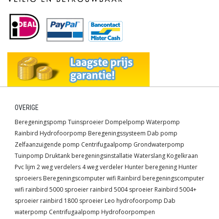
OVERIGE
Beregeningspomp
Tuinsproeier
Dompelpomp
Waterpomp
Rainbird
Hydrofoorpomp
Beregeningssysteem
Dab pomp
Zelfaanzuigende pomp
Centrifugaalpomp
Grondwaterpomp
Tuinpomp
Druktank
beregeningsinstallatie
Waterslang
Kogelkraan
Pvc lijm
2 weg verdelers
4 weg verdeler
Hunter beregening
Hunter
sproeiers
Beregeningscomputer wifi
Rainbird beregeningscomputer
wifi
rainbird 5000 sproeier
rainbird 5004 sproeier
Rainbird 5004+
sproeier
rainbird 1800 sproeier
Leo hydrofoorpomp
Dab
waterpomp
Centrifugaalpomp
Hydrofoorpompen