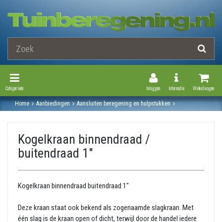
Toggle Navigation
Toggle Navi
Categorieën
Inloggen
Informatie
Winkelwagen
Home
Aanbiedingen
Aansluiten beregening en hulpstukken
Afsluiters / waterkraan
Kogelkraan binnendraad / buitendraad 1"
Kogelkraan binnendraad /
buitendraad 1"
Kogelkraan binnendraad buitendraad 1"
Deze kraan staat ook bekend als zogenaamde slagkraan. Met
één slag is de kraan open of dicht, terwijl door de handel iedere