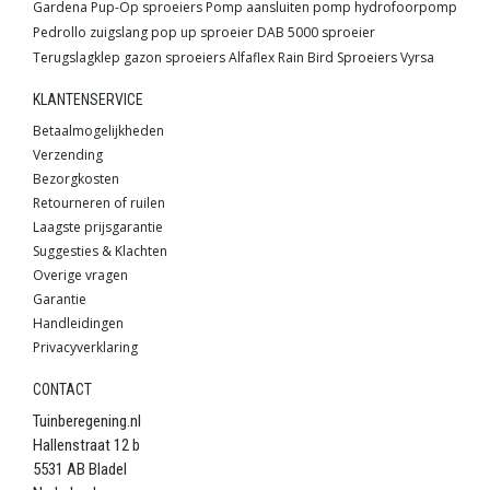
Gardena
Pup-Op sproeiers
Pomp
aansluiten pomp
hydrofoorpomp
Pedrollo
zuigslang
pop up sproeier
DAB
5000 sproeier
Terugslagklep
gazon sproeiers
Alfaflex
Rain Bird
Sproeiers
Vyrsa
KLANTENSERVICE
Betaalmogelijkheden
Verzending
Bezorgkosten
Retourneren of ruilen
Laagste prijsgarantie
Suggesties & Klachten
Overige vragen
Garantie
Handleidingen
Privacyverklaring
CONTACT
Tuinberegening.nl
Hallenstraat 12 b
5531 AB Bladel