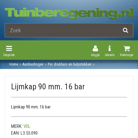
Toggle Navigation
Toggle Navi
Categorieën
Inloggen
Informatie
Winkelwagen
Home
Aanbiedingen
Pvc drukbuis en hulpstukken
Druk pvc hulpstukken
Lijmkap
Lijmkap 90 mm. 16 bar
Lijmkap 90 mm. 16 bar
Lijmkap 90 mm. 16 bar
MERK:
VDL
EAN:
L3.55.090