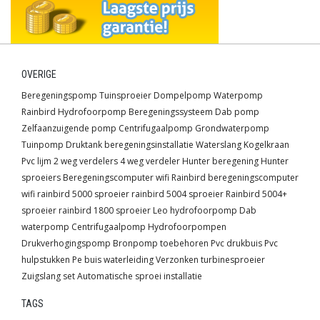
OVERIGE
Beregeningspomp
Tuinsproeier
Dompelpomp
Waterpomp
Rainbird
Hydrofoorpomp
Beregeningssysteem
Dab pomp
Zelfaanzuigende pomp
Centrifugaalpomp
Grondwaterpomp
Tuinpomp
Druktank
beregeningsinstallatie
Waterslang
Kogelkraan
Pvc lijm
2 weg verdelers
4 weg verdeler
Hunter beregening
Hunter
sproeiers
Beregeningscomputer wifi
Rainbird beregeningscomputer
wifi
rainbird 5000 sproeier
rainbird 5004 sproeier
Rainbird 5004+
sproeier
rainbird 1800 sproeier
Leo hydrofoorpomp
Dab
waterpomp
Centrifugaalpomp
Hydrofoorpompen
Drukverhogingspomp
Bronpomp toebehoren
Pvc drukbuis
Pvc
hulpstukken
Pe buis waterleiding
Verzonken turbinesproeier
Zuigslang set
Automatische sproei installatie
TAGS