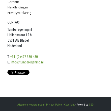
Garantie
Handleidingen
Privacyverklaring
CONTACT
Tuinberegening.nl
Hallenstraat 12 b
5531 AB Bladel
Nederland
T.
+31-(0)497 380 430
E.
info@tuinberegening.nl
Algemene voorwaarden
-
Privacy Policy
-
Copyright
- Powerd by
GSD