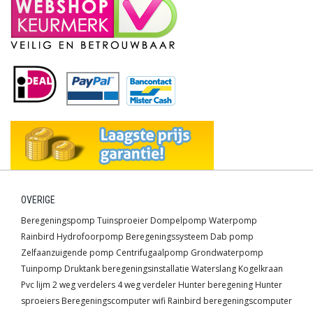
OVERIGE
Beregeningspomp
Tuinsproeier
Dompelpomp
Waterpomp
Rainbird
Hydrofoorpomp
Beregeningssysteem
Dab pomp
Zelfaanzuigende pomp
Centrifugaalpomp
Grondwaterpomp
Tuinpomp
Druktank
beregeningsinstallatie
Waterslang
Kogelkraan
Pvc lijm
2 weg verdelers
4 weg verdeler
Hunter beregening
Hunter
sproeiers
Beregeningscomputer wifi
Rainbird beregeningscomputer