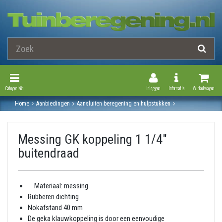
Toggle Navigation
Toggle Navi
Categorieën
Inloggen
Informatie
Winkelwagen
Home
Aanbiedingen
Aansluiten beregening en hulpstukken
Slangkoppeling
Geka koppelingen
Messing gk koppeling 1 1/4" buitendraad
Messing GK koppeling 1 1/4"
buitendraad
↵
Materiaal: messing
Rubberen dichting
Nokafstand 40 mm
De geka klauwkoppeling is door een eenvoudige