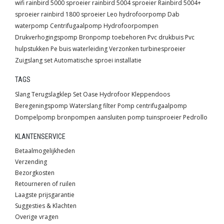
wifi
rainbird 5000 sproeier
rainbird 5004 sproeier
Rainbird 5004+
sproeier
rainbird 1800 sproeier
Leo hydrofoorpomp
Dab
waterpomp
Centrifugaalpomp
Hydrofoorpompen
Drukverhogingspomp
Bronpomp toebehoren
Pvc drukbuis
Pvc
hulpstukken
Pe buis waterleiding
Verzonken turbinesproeier
Zuigslang set
Automatische sproei installatie
TAGS
Slang
Terugslagklep
Set
Oase
Hydrofoor
Kleppendoos
Beregeningspomp
Waterslang
filter
Pomp
centrifugaalpomp
Dompelpomp
bronpompen
aansluiten pomp
tuinsproeier
Pedrollo
KLANTENSERVICE
Betaalmogelijkheden
Verzending
Bezorgkosten
Retourneren of ruilen
Laagste prijsgarantie
Suggesties & Klachten
Overige vragen