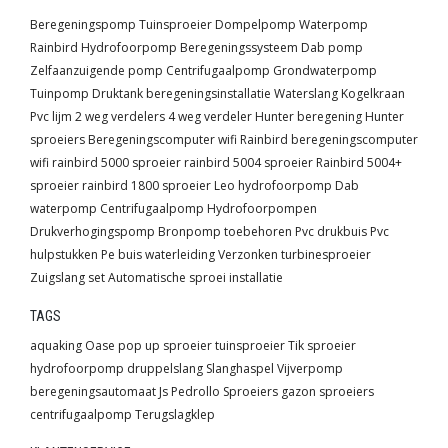
Beregeningspomp
Tuinsproeier
Dompelpomp
Waterpomp
Rainbird
Hydrofoorpomp
Beregeningssysteem
Dab pomp
Zelfaanzuigende pomp
Centrifugaalpomp
Grondwaterpomp
Tuinpomp
Druktank
beregeningsinstallatie
Waterslang
Kogelkraan
Pvc lijm
2 weg verdelers
4 weg verdeler
Hunter beregening
Hunter
sproeiers
Beregeningscomputer wifi
Rainbird beregeningscomputer
wifi
rainbird 5000 sproeier
rainbird 5004 sproeier
Rainbird 5004+
sproeier
rainbird 1800 sproeier
Leo hydrofoorpomp
Dab
waterpomp
Centrifugaalpomp
Hydrofoorpompen
Drukverhogingspomp
Bronpomp toebehoren
Pvc drukbuis
Pvc
hulpstukken
Pe buis waterleiding
Verzonken turbinesproeier
Zuigslang set
Automatische sproei installatie
TAGS
aquaking
Oase
pop up sproeier
tuinsproeier
Tik sproeier
hydrofoorpomp
druppelslang
Slanghaspel
Vijverpomp
beregeningsautomaat
Js
Pedrollo
Sproeiers
gazon sproeiers
centrifugaalpomp
Terugslagklep