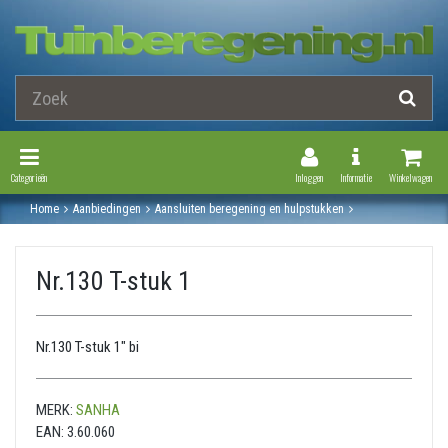
Toggle Navigation
Toggle Navi
Categorieën
Inloggen
Informatie
Winkelwagen
Home
Aanbiedingen
Aansluiten beregening en hulpstukken
Gegalvaniseerde stalen fitting
T-stuk
Nr.130 t-stuk 1
Nr.130 T-stuk 1
Nr.130 T-stuk 1" bi
MERK:
SANHA
EAN:
3.60.060