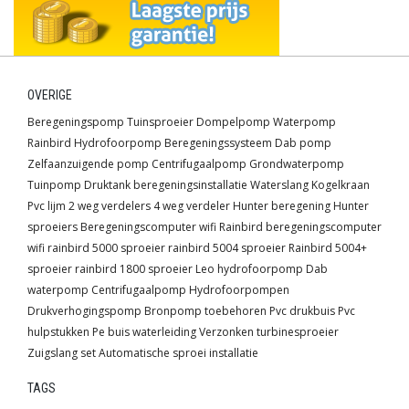
OVERIGE
Beregeningspomp
Tuinsproeier
Dompelpomp
Waterpomp
Rainbird
Hydrofoorpomp
Beregeningssysteem
Dab pomp
Zelfaanzuigende pomp
Centrifugaalpomp
Grondwaterpomp
Tuinpomp
Druktank
beregeningsinstallatie
Waterslang
Kogelkraan
Pvc lijm
2 weg verdelers
4 weg verdeler
Hunter beregening
Hunter
sproeiers
Beregeningscomputer wifi
Rainbird beregeningscomputer
wifi
rainbird 5000 sproeier
rainbird 5004 sproeier
Rainbird 5004+
sproeier
rainbird 1800 sproeier
Leo hydrofoorpomp
Dab
waterpomp
Centrifugaalpomp
Hydrofoorpompen
Drukverhogingspomp
Bronpomp toebehoren
Pvc drukbuis
Pvc
hulpstukken
Pe buis waterleiding
Verzonken turbinesproeier
Zuigslang set
Automatische sproei installatie
TAGS