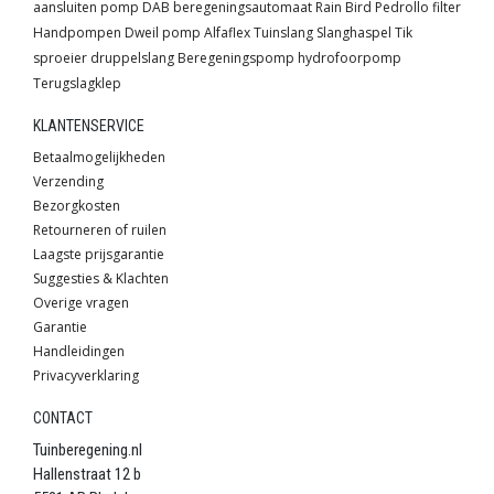
aansluiten pomp
DAB
beregeningsautomaat
Rain Bird
Pedrollo
filter
Handpompen
Dweil pomp
Alfaflex
Tuinslang
Slanghaspel
Tik
sproeier
druppelslang
Beregeningspomp
hydrofoorpomp
Terugslagklep
KLANTENSERVICE
Betaalmogelijkheden
Verzending
Bezorgkosten
Retourneren of ruilen
Laagste prijsgarantie
Suggesties & Klachten
Overige vragen
Garantie
Handleidingen
Privacyverklaring
CONTACT
Tuinberegening.nl
Hallenstraat 12 b