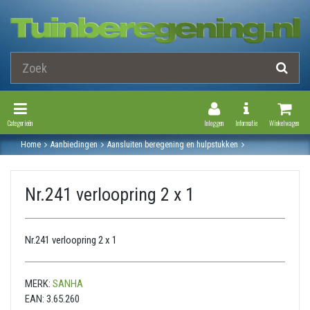
Toggle Navigation
Toggle Navi
Categorieën
Inloggen
Informatie
Winkelwagen
Home
Aanbiedingen
Aansluiten beregening en hulpstukken
Gegalvaniseerde stalen fitting
Verloopring
Nr.241 verloopring 2 x 1
Nr.241 verloopring 2 x 1
Nr.241 verloopring 2 x 1
MERK:
SANHA
EAN:
3.65.260