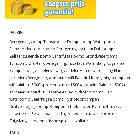
OVERIGE
Beregeningspomp
Tuinsproeier
Dompelpomp
Waterpomp
Rainbird
Hydrofoorpomp
Beregeningssysteem
Dab pomp
Zelfaanzuigende pomp
Centrifugaalpomp
Grondwaterpomp
Tuinpomp
Druktank
beregeningsinstallatie
Waterslang
Kogelkraan
Pvc lijm
2 weg verdelers
4 weg verdeler
Hunter beregening
Hunter
sproeiers
Beregeningscomputer wifi
Rainbird beregeningscomputer
wifi
rainbird 5000 sproeier
rainbird 5004 sproeier
Rainbird 5004+
sproeier
rainbird 1800 sproeier
Leo hydrofoorpomp
Dab
waterpomp
Centrifugaalpomp
Hydrofoorpompen
Drukverhogingspomp
Bronpomp toebehoren
Pvc drukbuis
Pvc
hulpstukken
Pe buis waterleiding
Verzonken turbinesproeier
Zuigslang set
Automatische sproei installatie
TAGS