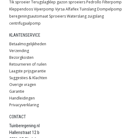
Tik sproeier
Terugslagklep
gazon sproeiers
Pedrollo
Filterpomp
Kleppendoos
Vijverpomp
Vyrsa
Alfaflex
Tuinslang
Dompelpomp
beregeningsautomaat
Sproeiers
Waterslang
zuigslang
centrifugaalpomp
KLANTENSERVICE
Betaalmogelijkheden
Verzending
Bezorgkosten
Retourneren of ruilen
Laagste prijsgarantie
Suggesties & Klachten
Overige vragen
Garantie
Handleidingen
Privacyverklaring
CONTACT
Tuinberegening.nl
Hallenstraat 12 b