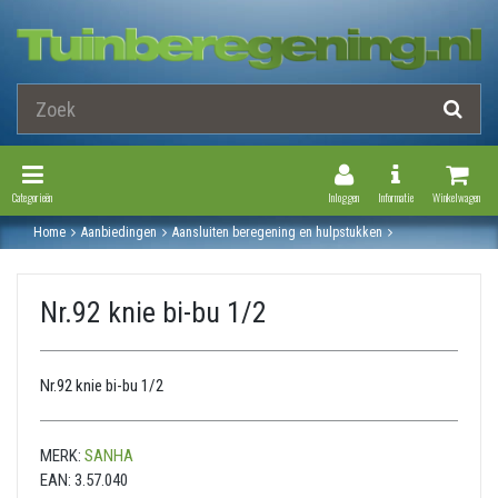
Toggle Navigation
Toggle Navi
Categorieën
Inloggen
Informatie
Winkelwagen
Home
Aanbiedingen
Aansluiten beregening en hulpstukken
Gegalvaniseerde stalen fitting
Knie
Nr.92 knie bi-bu 1/2
Nr.92 knie bi-bu 1/2
Nr.92 knie bi-bu 1/2
MERK:
SANHA
EAN:
3.57.040