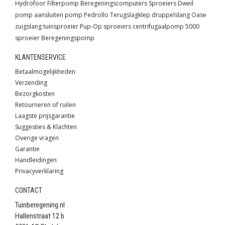
Hydrofoor
Filterpomp
Beregeningscomputers
Sproeiers
Dweil
pomp
aansluiten pomp
Pedrollo
Terugslagklep
druppelslang
Oase
zuigslang
tuinsproeier
Pup-Op sproeiers
centrifugaalpomp
5000
sproeier
Beregeningspomp
KLANTENSERVICE
Betaalmogelijkheden
Verzending
Bezorgkosten
Retourneren of ruilen
Laagste prijsgarantie
Suggesties & Klachten
Overige vragen
Garantie
Handleidingen
Privacyverklaring
CONTACT
Tuinberegening.nl
Hallenstraat 12 b