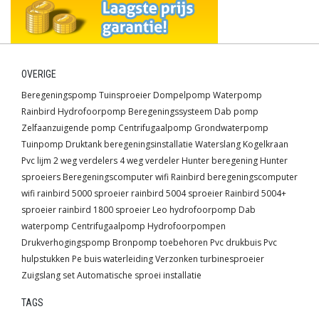
OVERIGE
Beregeningspomp
Tuinsproeier
Dompelpomp
Waterpomp
Rainbird
Hydrofoorpomp
Beregeningssysteem
Dab pomp
Zelfaanzuigende pomp
Centrifugaalpomp
Grondwaterpomp
Tuinpomp
Druktank
beregeningsinstallatie
Waterslang
Kogelkraan
Pvc lijm
2 weg verdelers
4 weg verdeler
Hunter beregening
Hunter
sproeiers
Beregeningscomputer wifi
Rainbird beregeningscomputer
wifi
rainbird 5000 sproeier
rainbird 5004 sproeier
Rainbird 5004+
sproeier
rainbird 1800 sproeier
Leo hydrofoorpomp
Dab
waterpomp
Centrifugaalpomp
Hydrofoorpompen
Drukverhogingspomp
Bronpomp toebehoren
Pvc drukbuis
Pvc
hulpstukken
Pe buis waterleiding
Verzonken turbinesproeier
Zuigslang set
Automatische sproei installatie
TAGS