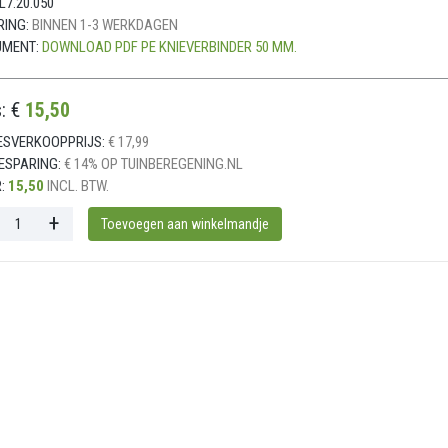
L7.20.050
RING:
BINNEN 1-3 WERKDAGEN
UMENT:
DOWNLOAD PDF PE KNIEVERBINDER 50 MM.
s: €
15,50
ESVERKOOPPRIJS:
€ 17,99
ESPARING:
€ 14% OP TUINBEREGENING.NL
:
15,50
INCL. BTW.