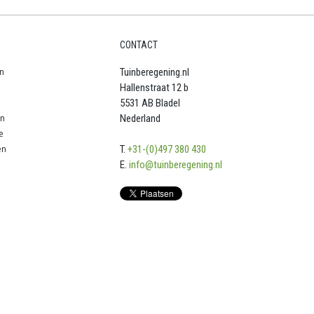
CONTACT
n
Tuinberegening.nl
Hallenstraat 12 b
5531 AB Bladel
en
Nederland
e
en
T.
+31-(0)497 380 430
E.
info@tuinberegening.nl