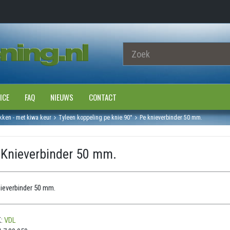
ICE
FAQ
NIEUWS
CONTACT
kken - met kiwa keur
Tyleen koppeling pe knie 90°
Pe knieverbinder 50 mm.
 Knieverbinder 50 mm.
ieverbinder 50 mm.
:
VDL