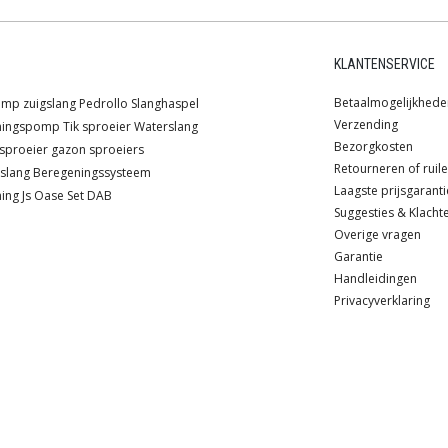
KLANTENSERVICE
Betaalmogelijkhede
pomp
zuigslang
Pedrollo
Slanghaspel
Verzending
ningspomp
Tik sproeier
Waterslang
Bezorgkosten
sproeier
gazon sproeiers
Retourneren of ruil
slang
Beregeningssysteem
Laagste prijsgaranti
ing
Js
Oase
Set
DAB
Suggesties & Klacht
Overige vragen
Garantie
Handleidingen
Privacyverklaring