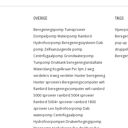
OVERIGE
TAGS
Beregeningspomp
Tuinsproeier
Vijver
Dompelpomp
Waterpomp
Rainbird
Berege
Hydrofoorpomp
Beregeningssysteem
Dab
pop up 
pomp
Zelfaanzuigende pomp
druppel
Centrifugaalpomp
Grondwaterpomp
Beregen
Tuinpomp
Druktank
beregeningsinstallatie
Waterslang
Kogelkraan
Pvc lijm
2 weg
verdelers
4 weg verdeler
Hunter beregening
Hunter sproeiers
Beregeningscomputer wifi
Rainbird beregeningscomputer wifi
rainbird
5000 sproeier
rainbird 5004 sproeier
Rainbird 5004+ sproeier
rainbird 1800
sproeier
Leo hydrofoorpomp
Dab
waterpomp
Centrifugaalpomp
Hydrofoorpompen
Drukverhogingspomp