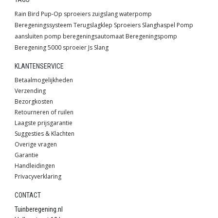
Rain Bird
Pup-Op sproeiers
zuigslang
waterpomp
Beregeningssysteem
Terugslagklep
Sproeiers
Slanghaspel
Pomp
aansluiten pomp
beregeningsautomaat
Beregeningspomp
Beregening
5000 sproeier
Js
Slang
KLANTENSERVICE
Betaalmogelijkheden
Verzending
Bezorgkosten
Retourneren of ruilen
Laagste prijsgarantie
Suggesties & Klachten
Overige vragen
Garantie
Handleidingen
Privacyverklaring
CONTACT
Tuinberegening.nl