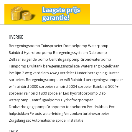
OVERIGE
Beregeningspomp
Tuinsproeier
Dompelpomp
Waterpomp
Rainbird
Hydrofoorpomp
Beregeningssysteem
Dab pomp
Zelfaanzuigende pomp
Centrifugaalpomp
Grondwaterpomp
Tuinpomp
Druktank
beregeningsinstallatie
Waterslang
Kogelkraan
Pvc lijm
2 weg verdelers
4 weg verdeler
Hunter beregening
Hunter
sproeiers
Beregeningscomputer wifi
Rainbird beregeningscomputer
wifi
rainbird 5000 sproeier
rainbird 5004 sproeier
Rainbird 5004+
sproeier
rainbird 1800 sproeier
Leo hydrofoorpomp
Dab
waterpomp
Centrifugaalpomp
Hydrofoorpompen
Drukverhogingspomp
Bronpomp toebehoren
Pvc drukbuis
Pvc
hulpstukken
Pe buis waterleiding
Verzonken turbinesproeier
Zuigslang set
Automatische sproei installatie
TAGS