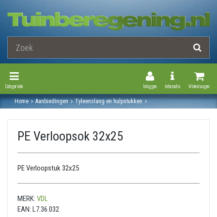
Toggle Navigation
Toggle Navi
Categorieën
Inloggen
Informatie
Winkelwagen
Home
Aanbiedingen
Tyleenslang en hulpstukken
Pe hulpstukken - met kiwa keur
Tyleen koppeling pe verloopkoppeling
Pe verloopsok 32x25
PE Verloopsok 32x25
PE Verloopstuk 32x25
MERK:
VDL
EAN:
L7.36.032