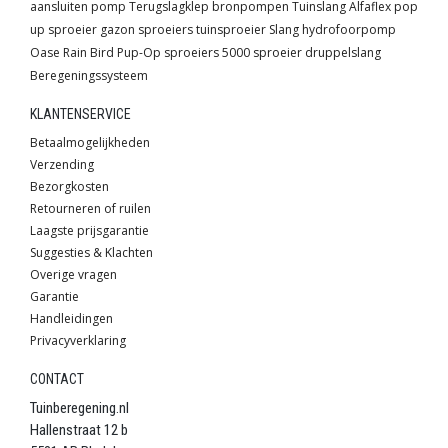
aansluiten pomp
Terugslagklep
bronpompen
Tuinslang
Alfaflex
pop
up sproeier
gazon sproeiers
tuinsproeier
Slang
hydrofoorpomp
Oase
Rain Bird
Pup-Op sproeiers
5000 sproeier
druppelslang
Beregeningssysteem
KLANTENSERVICE
Betaalmogelijkheden
Verzending
Bezorgkosten
Retourneren of ruilen
Laagste prijsgarantie
Suggesties & Klachten
Overige vragen
Garantie
Handleidingen
Privacyverklaring
CONTACT
Tuinberegening.nl
Hallenstraat 12 b