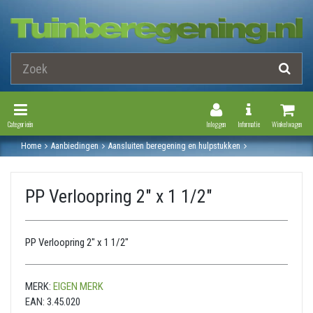
Toggle Navigation
Toggle Navi
Categorieën
Inloggen
Informatie
Winkelwagen
Home
Aanbiedingen
Aansluiten beregening en hulpstukken
Pp fittingen
Pp verloopring
Pp verloopring 2" x 1 1/2"
PP Verloopring 2" x 1 1/2"
PP Verloopring 2" x 1 1/2"
MERK:
EIGEN MERK
EAN:
3.45.020