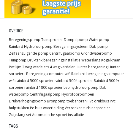
OVERIGE
Beregeningspomp
Tuinsproeier
Dompelpomp
Waterpomp
Rainbird
Hydrofoorpomp
Beregeningssysteem
Dab pomp
Zelfaanzuigende pomp
Centrifugaalpomp
Grondwaterpomp
Tuinpomp
Druktank
beregeningsinstallatie
Waterslang
Kogelkraan
Pvc lijm
2 weg verdelers
4 weg verdeler
Hunter beregening
Hunter
sproeiers
Beregeningscomputer wifi
Rainbird beregeningscomputer
wifi
rainbird 5000 sproeier
rainbird 5004 sproeier
Rainbird 5004+
sproeier
rainbird 1800 sproeier
Leo hydrofoorpomp
Dab
waterpomp
Centrifugaalpomp
Hydrofoorpompen
Drukverhogingspomp
Bronpomp toebehoren
Pvc drukbuis
Pvc
hulpstukken
Pe buis waterleiding
Verzonken turbinesproeier
Zuigslang set
Automatische sproei installatie
TAGS