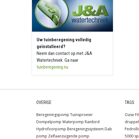
Uw tuinberegening volledig
geïnstalleerd?
Neem dan contact op met J&A
Watertechniek. Ga naar
tuinberegening.nu
OVERIGE
TAGS
Beregeningspomp
Tuinsproeier
Oase
Fi
Dompelpomp
Waterpomp
Rainbird
druppel
Hydrofoorpomp
Beregeningssysteem
Dab
Pedroll
pomp
Zelfaanzuigende pomp
5000 sp