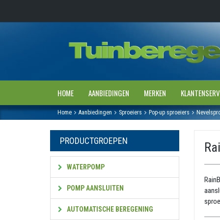
HOME
AANBIEDINGEN
MERKEN
KLANTENSERV
Home
Aanbiedingen
Sproeiers
Pop-up sproeiers
Nevelspro
PRODUCTGROEPEN
Ra
WATERPOMP
RainB
POMP AANSLUITEN
aansl
sproe
AUTOMATISCHE BEREGENING