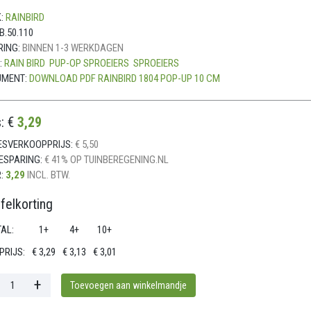
:
RAINBIRD
B.50.110
RING:
BINNEN 1-3 WERKDAGEN
:
RAIN BIRD
PUP-OP SPROEIERS
SPROEIERS
UMENT:
DOWNLOAD PDF RAINBIRD 1804 POP-UP 10 CM
s: €
3,29
ESVERKOOPPRIJS:
€ 5,50
ESPARING:
€ 41% OP TUINBEREGENING.NL
:
3,29
INCL. BTW.
felkorting
AL:
1+
4+
10+
PRIJS:
€ 3,29
€ 3,13
€ 3,01