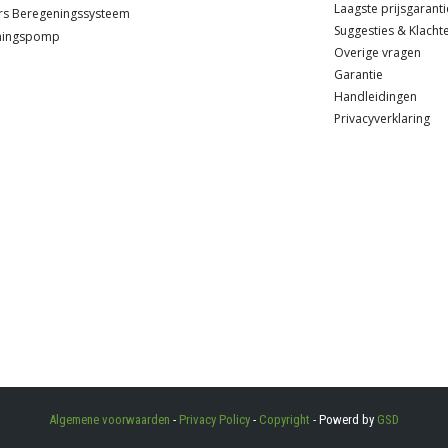
Laagste prijsgaranti
rs
Beregeningssysteem
Suggesties & Klacht
ningspomp
Overige vragen
Garantie
Handleidingen
Privacyverklaring
Algemene voorwaarden
-
Privacy Policy
-
Copyright
- Powerd by
GSD