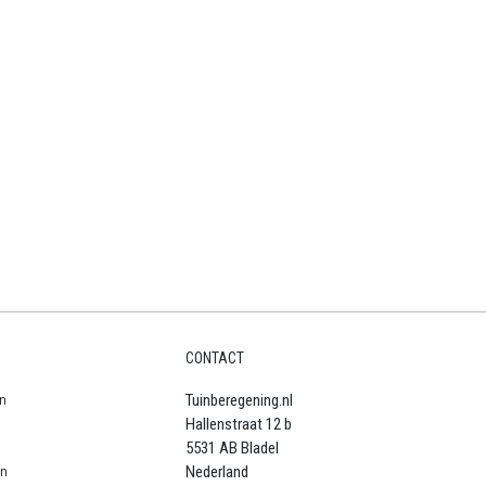
CONTACT
n
Tuinberegening.nl
Hallenstraat 12 b
5531 AB Bladel
en
Nederland