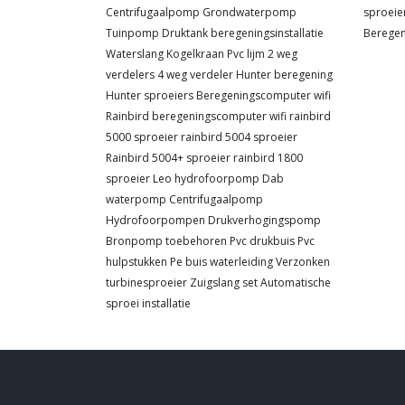
Centrifugaalpomp
Grondwaterpomp
sproeie
Tuinpomp
Druktank
beregeningsinstallatie
Berege
Waterslang
Kogelkraan
Pvc lijm
2 weg
verdelers
4 weg verdeler
Hunter beregening
Hunter sproeiers
Beregeningscomputer wifi
Rainbird beregeningscomputer wifi
rainbird
5000 sproeier
rainbird 5004 sproeier
Rainbird 5004+ sproeier
rainbird 1800
sproeier
Leo hydrofoorpomp
Dab
waterpomp
Centrifugaalpomp
Hydrofoorpompen
Drukverhogingspomp
Bronpomp toebehoren
Pvc drukbuis
Pvc
hulpstukken
Pe buis waterleiding
Verzonken
turbinesproeier
Zuigslang set
Automatische
sproei installatie