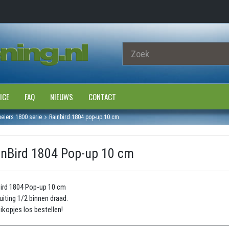
ICE
FAQ
NIEUWS
CONTACT
eiers 1800 serie
Rainbird 1804 pop-up 10 cm
inBird 1804 Pop-up 10 cm
ird 1804 Pop-up 10 cm
uiting 1/2 binnen draad.
ikopjes los bestellen!