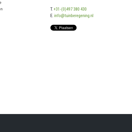
e
en
T.
+31-(0)497 380 430
E.
info@tuinberegening.nl