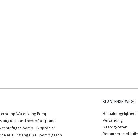
KLANTENSERVICE
Betaalmogelijkhede
lterpomp
Waterslang
Pomp
Verzending
slang
Rain Bird
hydrofoorpomp
Bezorgkosten
o
centrifugaalpomp
Tik sproeier
Retourneren of ruil
roeier
Tuinslang
Dweil pomp
gazon