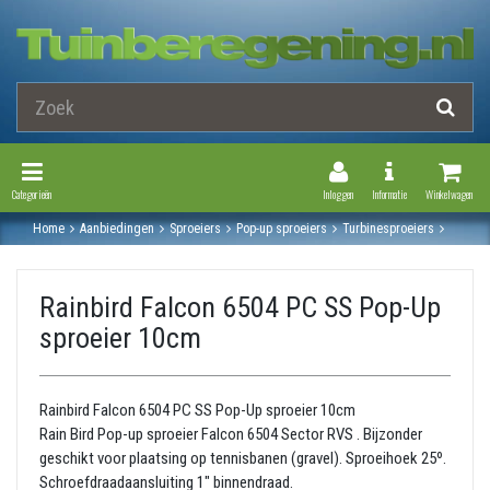
Toggle Navigation
Toggle Navi
Categorieën
Inloggen
Informatie
Winkelwagen
Home
Aanbiedingen
Sproeiers
Pop-up sproeiers
Turbinesproeiers
Rainbird falcon 6504 pc ss pop-up sproeier 10cm
Rainbird Falcon 6504 PC SS Pop-Up
sproeier 10cm
Rainbird Falcon 6504 PC SS Pop-Up sproeier 10cm
Rain Bird Pop-up sproeier Falcon 6504 Sector RVS . Bijzonder
geschikt voor plaatsing op tennisbanen (gravel). Sproeihoek 25º.
Schroefdraadaansluiting 1" binnendraad.