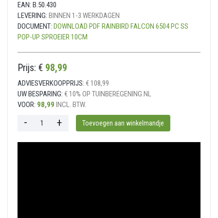
EAN:
B.50.430
LEVERING:
BINNEN 1-3 WERKDAGEN
DOCUMENT:
DOWNLOAD PDF RAINBIRD FALCON 6504 PC SS
POP-UP SPROEIER 10CM
Prijs: €
98,99
ADVIESVERKOOPPRIJS:
€ 108,99
UW BESPARING:
€ 10% OP TUINBEREGENING.NL
VOOR:
98,99
INCL. BTW.