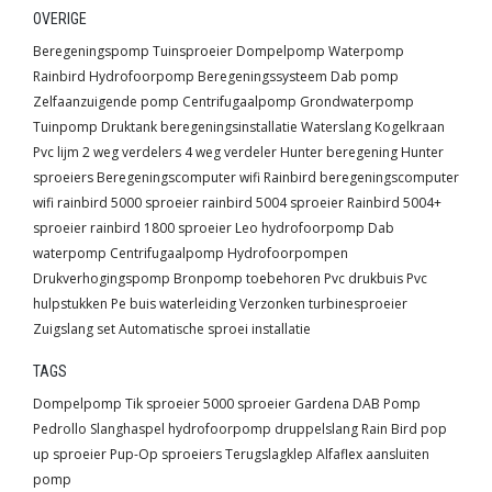
OVERIGE
Beregeningspomp
Tuinsproeier
Dompelpomp
Waterpomp
Rainbird
Hydrofoorpomp
Beregeningssysteem
Dab pomp
Zelfaanzuigende pomp
Centrifugaalpomp
Grondwaterpomp
Tuinpomp
Druktank
beregeningsinstallatie
Waterslang
Kogelkraan
Pvc lijm
2 weg verdelers
4 weg verdeler
Hunter beregening
Hunter
sproeiers
Beregeningscomputer wifi
Rainbird beregeningscomputer
wifi
rainbird 5000 sproeier
rainbird 5004 sproeier
Rainbird 5004+
sproeier
rainbird 1800 sproeier
Leo hydrofoorpomp
Dab
waterpomp
Centrifugaalpomp
Hydrofoorpompen
Drukverhogingspomp
Bronpomp toebehoren
Pvc drukbuis
Pvc
hulpstukken
Pe buis waterleiding
Verzonken turbinesproeier
Zuigslang set
Automatische sproei installatie
TAGS
Dompelpomp
Tik sproeier
5000 sproeier
Gardena
DAB
Pomp
Pedrollo
Slanghaspel
hydrofoorpomp
druppelslang
Rain Bird
pop
up sproeier
Pup-Op sproeiers
Terugslagklep
Alfaflex
aansluiten
pomp