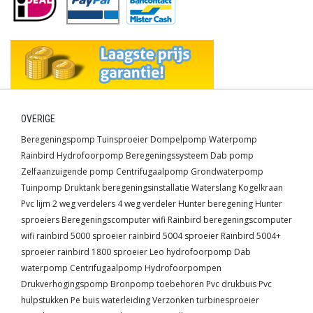
OVERIGE
Beregeningspomp
Tuinsproeier
Dompelpomp
Waterpomp
Rainbird
Hydrofoorpomp
Beregeningssysteem
Dab pomp
Zelfaanzuigende pomp
Centrifugaalpomp
Grondwaterpomp
Tuinpomp
Druktank
beregeningsinstallatie
Waterslang
Kogelkraan
Pvc lijm
2 weg verdelers
4 weg verdeler
Hunter beregening
Hunter
sproeiers
Beregeningscomputer wifi
Rainbird beregeningscomputer
wifi
rainbird 5000 sproeier
rainbird 5004 sproeier
Rainbird 5004+
sproeier
rainbird 1800 sproeier
Leo hydrofoorpomp
Dab
waterpomp
Centrifugaalpomp
Hydrofoorpompen
Drukverhogingspomp
Bronpomp toebehoren
Pvc drukbuis
Pvc
hulpstukken
Pe buis waterleiding
Verzonken turbinesproeier