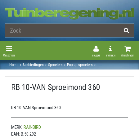
Toggle Navigation
Toggle Navi
Categorieën
Inloggen
Informatie
Winkelwagen
Home
Aanbiedingen
Sproeiers
Pop-up sproeiers
Sproeimondjes 1800 serie
Sproeimondjes 1800-serie van (instelbaar)
Rb 10-van sproeimond 360
RB 10-VAN Sproeimond 360
RB 10-VAN Sproeimond 360
MERK:
RAINBIRD
EAN:
B.50.292