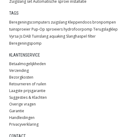
Zuigslang set
Automatische sproei installatie
TAGS
Beregeningscomputers
zuigslang
Kleppendoos
bronpompen
tuinsproeier
Pup-Op sproeiers
hydrofoorpomp
Terugslagklep
Vyrsa
Js
DAB
Tuinslang
aquaking
Slanghaspel
filter
Beregeningspomp
KLANTENSERVICE
Betaalmogelijkheden
Verzending
Bezorgkosten
Retourneren of ruilen
Laagste prijsgarantie
Suggesties & Klachten
Overige vragen
Garantie
Handleidingen
Privacyverklaring
CONTACT