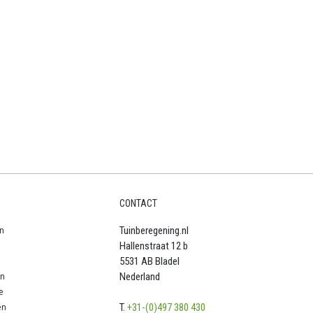
CONTACT
n
Tuinberegening.nl
Hallenstraat 12 b
5531 AB Bladel
en
Nederland
e
en
T.
+31-(0)497 380 430