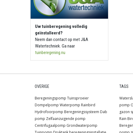
Uw tuinberegening volledig
geïnstalleerd?
Neem dan contact op met J&A
Watertechniek. Ga naar
tuinberegening.nu
OVERIGE
TAGS
Beregeningspomp
Tuinsproeier
Watersl
Dompelpomp
Waterpomp
Rainbird
pomp
O
Hydrofoorpomp
Beregeningssysteem
Dab
gazon s
pomp
Zelfaanzuigende pomp
Rain Bir
Centrifugaalpomp
Grondwaterpomp
Berege
Tuinpomp
Druktank
beregeningsinstallatie
pomp
z