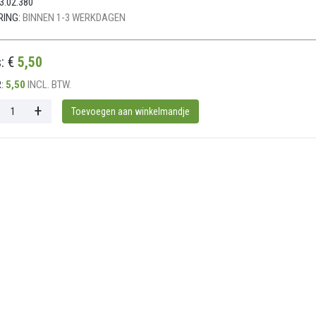
3.02.380
RING:
BINNEN 1-3 WERKDAGEN
s: €
5,50
:
5,50
INCL. BTW.