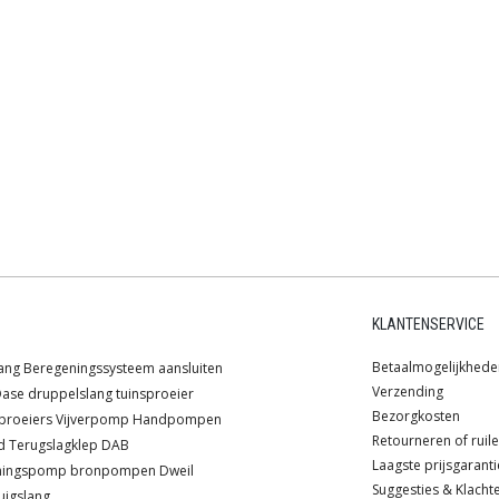
KLANTENSERVICE
Betaalmogelijkhede
ang
Beregeningssysteem
aansluiten
Verzending
ase
druppelslang
tuinsproeier
Bezorgkosten
proeiers
Vijverpomp
Handpompen
Retourneren of ruil
d
Terugslagklep
DAB
Laagste prijsgaranti
ningspomp
bronpompen
Dweil
Suggesties & Klacht
uigslang