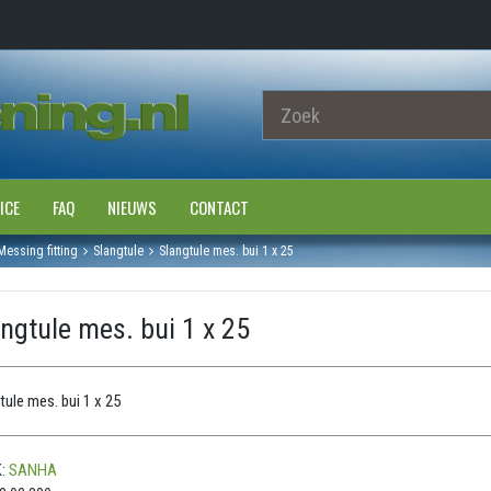
ICE
FAQ
NIEUWS
CONTACT
Messing fitting
Slangtule
Slangtule mes. bui 1 x 25
ngtule mes. bui 1 x 25
tule mes. bui 1 x 25
:
SANHA