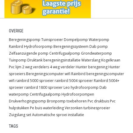
OVERIGE
Beregeningspomp
Tuinsproeier
Dompelpomp
Waterpomp
Rainbird
Hydrofoorpomp
Beregeningssysteem
Dab pomp
Zelfaanzuigende pomp
Centrifugaalpomp
Grondwaterpomp
Tuinpomp
Druktank
beregeningsinstallatie
Waterslang
Kogelkraan
Pvc lijm
2 weg verdelers
4 weg verdeler
Hunter beregening
Hunter
sproeiers
Beregeningscomputer wifi
Rainbird beregeningscomputer
wifi
rainbird 5000 sproeier
rainbird 5004 sproeier
Rainbird 5004+
sproeier
rainbird 1800 sproeier
Leo hydrofoorpomp
Dab
waterpomp
Centrifugaalpomp
Hydrofoorpompen
Drukverhogingspomp
Bronpomp toebehoren
Pvc drukbuis
Pvc
hulpstukken
Pe buis waterleiding
Verzonken turbinesproeier
Zuigslang set
Automatische sproei installatie
TAGS