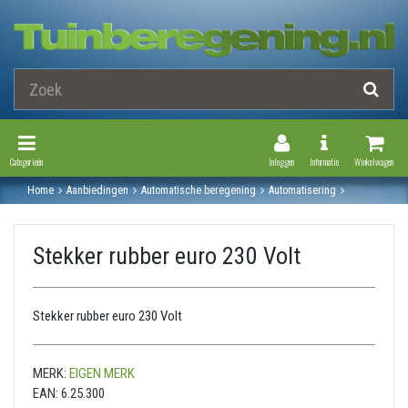
Toggle Navigation
Toggle Navi
Categorieën
Inloggen
Informatie
Winkelwagen
Home
Aanbiedingen
Automatische beregening
Automatisering
Kabel en elektra
Stekkers / contrastekkers / stopcontacten
Stekker rubber euro 230 volt
Stekker rubber euro 230 Volt
Stekker rubber euro 230 Volt
MERK:
EIGEN MERK
EAN:
6.25.300