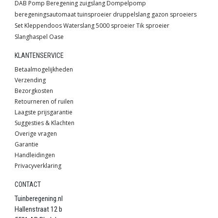
DAB
Pomp
Beregening
zuigslang
Dompelpomp
beregeningsautomaat
tuinsproeier
druppelslang
gazon sproeiers
Set
Kleppendoos
Waterslang
5000 sproeier
Tik sproeier
Slanghaspel
Oase
KLANTENSERVICE
Betaalmogelijkheden
Verzending
Bezorgkosten
Retourneren of ruilen
Laagste prijsgarantie
Suggesties & Klachten
Overige vragen
Garantie
Handleidingen
Privacyverklaring
CONTACT
Tuinberegening.nl
Hallenstraat 12 b