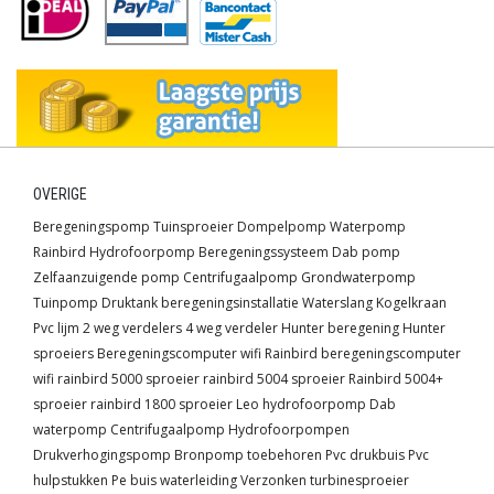
OVERIGE
Beregeningspomp
Tuinsproeier
Dompelpomp
Waterpomp
Rainbird
Hydrofoorpomp
Beregeningssysteem
Dab pomp
Zelfaanzuigende pomp
Centrifugaalpomp
Grondwaterpomp
Tuinpomp
Druktank
beregeningsinstallatie
Waterslang
Kogelkraan
Pvc lijm
2 weg verdelers
4 weg verdeler
Hunter beregening
Hunter
sproeiers
Beregeningscomputer wifi
Rainbird beregeningscomputer
wifi
rainbird 5000 sproeier
rainbird 5004 sproeier
Rainbird 5004+
sproeier
rainbird 1800 sproeier
Leo hydrofoorpomp
Dab
waterpomp
Centrifugaalpomp
Hydrofoorpompen
Drukverhogingspomp
Bronpomp toebehoren
Pvc drukbuis
Pvc
hulpstukken
Pe buis waterleiding
Verzonken turbinesproeier