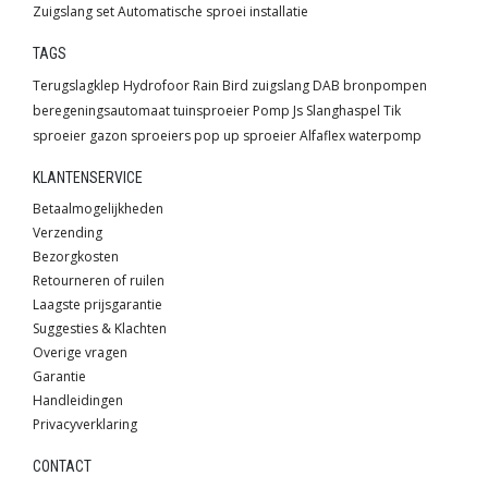
Zuigslang set
Automatische sproei installatie
TAGS
Terugslagklep
Hydrofoor
Rain Bird
zuigslang
DAB
bronpompen
beregeningsautomaat
tuinsproeier
Pomp
Js
Slanghaspel
Tik
sproeier
gazon sproeiers
pop up sproeier
Alfaflex
waterpomp
KLANTENSERVICE
Betaalmogelijkheden
Verzending
Bezorgkosten
Retourneren of ruilen
Laagste prijsgarantie
Suggesties & Klachten
Overige vragen
Garantie
Handleidingen
Privacyverklaring
CONTACT