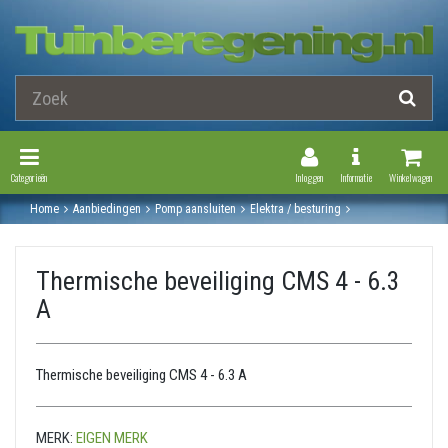
Toggle Navigation
Toggle Navi
Categorieën
Inloggen
Informatie
Winkelwagen
Home
Aanbiedingen
Pomp aansluiten
Elektra / besturing
Thermische beveiliging cms 4 - 6.3 a
Thermische beveiliging CMS 4 - 6.3
A
Thermische beveiliging CMS 4 - 6.3 A
MERK:
EIGEN MERK