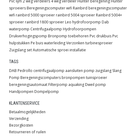
Pvc lijm
2 weg verdelers
4 weg verdeler
Hunter beregening
Hunter
sproeiers
Beregeningscomputer wifi
Rainbird beregeningscomputer
wifi
rainbird 5000 sproeier
rainbird 5004 sproeier
Rainbird 5004+
sproeier
rainbird 1800 sproeier
Leo hydrofoorpomp
Dab
waterpomp
Centrifugaalpomp
Hydrofoorpompen
Drukverhogingspomp
Bronpomp toebehoren
Pvc drukbuis
Pvc
hulpstukken
Pe buis waterleiding
Verzonken turbinesproeier
Zuigslang set
Automatische sproei installatie
TAGS
DAB
Pedrollo
centrifugaalpomp
aansluiten pomp
zuigslang
Slang
Pomp
Beregeningscomputers
bronpompen
tuinsproeier
beregeningsautomaat
Filterpomp
aquaking
Dweil pomp
Handpompen
Dompelpomp
KLANTENSERVICE
Betaalmogelijkheden
Verzending
Bezorgkosten
Retourneren of ruilen