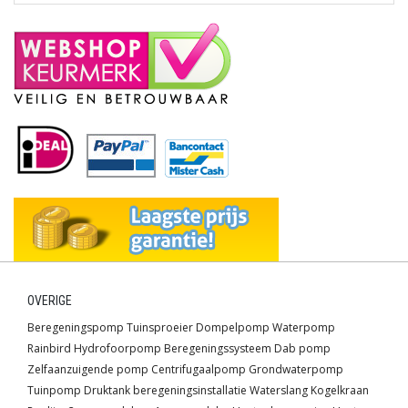
OVERIGE
Beregeningspomp
Tuinsproeier
Dompelpomp
Waterpomp
Rainbird
Hydrofoorpomp
Beregeningssysteem
Dab pomp
Zelfaanzuigende pomp
Centrifugaalpomp
Grondwaterpomp
Tuinpomp
Druktank
beregeningsinstallatie
Waterslang
Kogelkraan