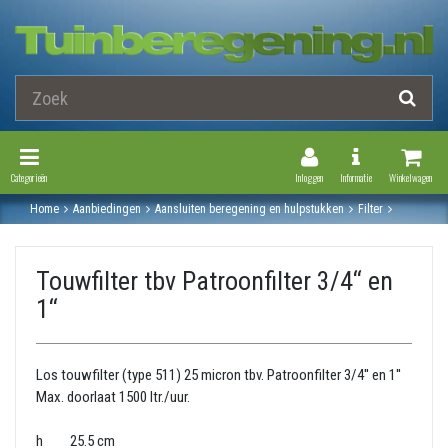
Toggle Navigation
Toggle Navi
Categorieën
Inloggen
Informatie
Winkelwagen
Home
Aanbiedingen
Aansluiten beregening en hulpstukken
Filter
Touwfilter tbv patroonfilter 3/4‘‘ en 1‘‘
Touwfilter tbv Patroonfilter 3/4‘‘ en
1‘‘
Los touwfilter (type 511) 25 micron tbv. Patroonfilter 3/4'' en 1''
Max. doorlaat 1500 ltr./uur.​
h 25.5 cm