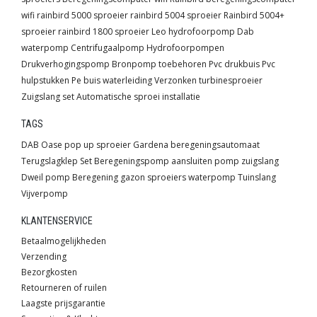
wifi
rainbird 5000 sproeier
rainbird 5004 sproeier
Rainbird 5004+
sproeier
rainbird 1800 sproeier
Leo hydrofoorpomp
Dab
waterpomp
Centrifugaalpomp
Hydrofoorpompen
Drukverhogingspomp
Bronpomp toebehoren
Pvc drukbuis
Pvc
hulpstukken
Pe buis waterleiding
Verzonken turbinesproeier
Zuigslang set
Automatische sproei installatie
TAGS
DAB
Oase
pop up sproeier
Gardena
beregeningsautomaat
Terugslagklep
Set
Beregeningspomp
aansluiten pomp
zuigslang
Dweil pomp
Beregening
gazon sproeiers
waterpomp
Tuinslang
Vijverpomp
KLANTENSERVICE
Betaalmogelijkheden
Verzending
Bezorgkosten
Retourneren of ruilen
Laagste prijsgarantie
Suggesties & Klachten