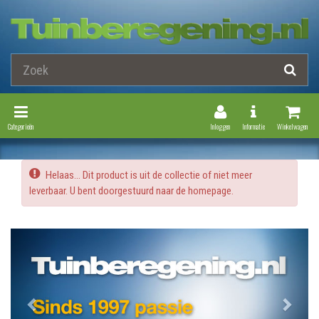
Toggle Navigation
Toggle Navi
Categorieën
Inloggen
Informatie
Winkelwagen
Helaas... Dit product is uit de collectie of niet meer
leverbaar. U bent doorgestuurd naar de homepage.