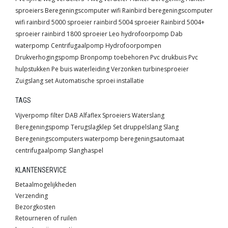
sproeiers
Beregeningscomputer wifi
Rainbird beregeningscomputer
wifi
rainbird 5000 sproeier
rainbird 5004 sproeier
Rainbird 5004+
sproeier
rainbird 1800 sproeier
Leo hydrofoorpomp
Dab
waterpomp
Centrifugaalpomp
Hydrofoorpompen
Drukverhogingspomp
Bronpomp toebehoren
Pvc drukbuis
Pvc
hulpstukken
Pe buis waterleiding
Verzonken turbinesproeier
Zuigslang set
Automatische sproei installatie
TAGS
Vijverpomp
filter
DAB
Alfaflex
Sproeiers
Waterslang
Beregeningspomp
Terugslagklep
Set
druppelslang
Slang
Beregeningscomputers
waterpomp
beregeningsautomaat
centrifugaalpomp
Slanghaspel
KLANTENSERVICE
Betaalmogelijkheden
Verzending
Bezorgkosten
Retourneren of ruilen