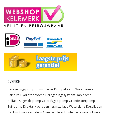
OVERIGE
Beregeningspomp
Tuinsproeier
Dompelpomp
Waterpomp
Rainbird
Hydrofoorpomp
Beregeningssysteem
Dab pomp
Zelfaanzuigende pomp
Centrifugaalpomp
Grondwaterpomp
Tuinpomp
Druktank
beregeningsinstallatie
Waterslang
Kogelkraan
Pvc lijm
2 weg verdelers
4 weg verdeler
Hunter beregening
Hunter