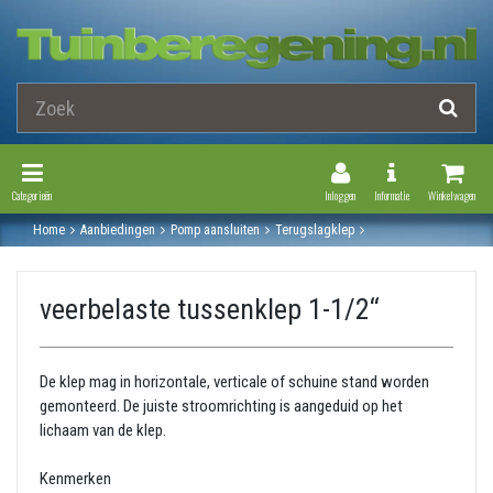
Toggle Navigation
Toggle Navi
Categorieën
Inloggen
Informatie
Winkelwagen
Home
Aanbiedingen
Pomp aansluiten
Terugslagklep
Veerbelaste tussenklep 1-1/2‘‘
veerbelaste tussenklep 1-1/2‘‘
De klep mag in horizontale, verticale of schuine stand worden
gemonteerd. De juiste stroomrichting is aangeduid op het
lichaam van de klep.
Kenmerken