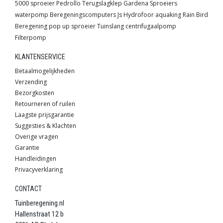
5000 sproeier
Pedrollo
Terugslagklep
Gardena
Sproeiers
waterpomp
Beregeningscomputers
Js
Hydrofoor
aquaking
Rain Bird
Beregening
pop up sproeier
Tuinslang
centrifugaalpomp
Filterpomp
KLANTENSERVICE
Betaalmogelijkheden
Verzending
Bezorgkosten
Retourneren of ruilen
Laagste prijsgarantie
Suggesties & Klachten
Overige vragen
Garantie
Handleidingen
Privacyverklaring
CONTACT
Tuinberegening.nl
Hallenstraat 12 b