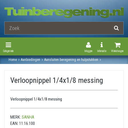
Toggle Navigation
Toggle Navi
Categorieën
Inloggen
Informatie
Winkelwagen
Home
Aanbiedingen
Aansluiten beregening en hulpstukken
Messing fitting
Verloopnippel
Verloopnippel 1/4x1/8 messing
Verloopnippel 1/4x1/8 messing
Verloopnippel 1/4x1/8 messing
MERK:
SANHA
EAN:
11.16.100