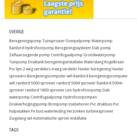
OVERIGE
Beregeningspomp
Tuinsproeier
Dompelpomp
Waterpomp
Rainbird
Hydrofoorpomp
Beregeningssysteem
Dab pomp
Zelfaanzuigende pomp
Centrifugaalpomp
Grondwaterpomp
Tuinpomp
Druktank
beregeningsinstallatie
Waterslang
Kogelkraan
Pvc lijm
2 weg verdelers
4 weg verdeler
Hunter beregening
Hunter
sproeiers
Beregeningscomputer wifi
Rainbird beregeningscomputer
wifi
rainbird 5000 sproeier
rainbird 5004 sproeier
Rainbird 5004+
sproeier
rainbird 1800 sproeier
Leo hydrofoorpomp
Dab
waterpomp
Centrifugaalpomp
Hydrofoorpompen
Drukverhogingspomp
Bronpomp toebehoren
Pvc drukbuis
Pvc
hulpstukken
Pe buis waterleiding
Verzonken turbinesproeier
Zuigslang set
Automatische sproei installatie
TAGS