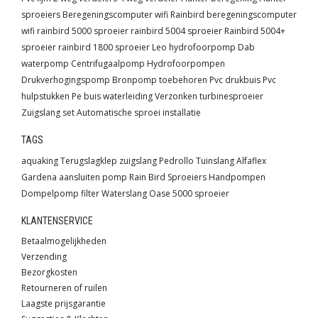
sproeiers
Beregeningscomputer wifi
Rainbird beregeningscomputer
wifi
rainbird 5000 sproeier
rainbird 5004 sproeier
Rainbird 5004+
sproeier
rainbird 1800 sproeier
Leo hydrofoorpomp
Dab
waterpomp
Centrifugaalpomp
Hydrofoorpompen
Drukverhogingspomp
Bronpomp toebehoren
Pvc drukbuis
Pvc
hulpstukken
Pe buis waterleiding
Verzonken turbinesproeier
Zuigslang set
Automatische sproei installatie
TAGS
aquaking
Terugslagklep
zuigslang
Pedrollo
Tuinslang
Alfaflex
Gardena
aansluiten pomp
Rain Bird
Sproeiers
Handpompen
Dompelpomp
filter
Waterslang
Oase
5000 sproeier
KLANTENSERVICE
Betaalmogelijkheden
Verzending
Bezorgkosten
Retourneren of ruilen
Laagste prijsgarantie