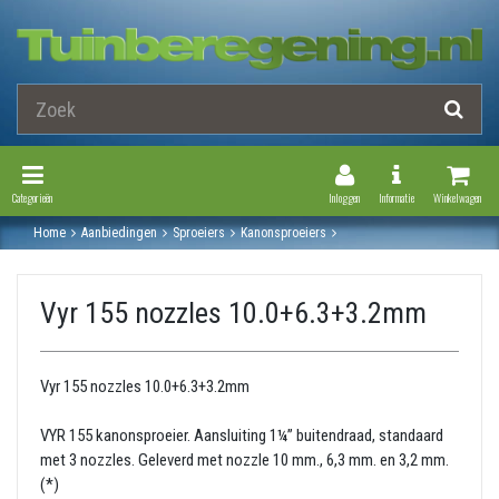
Toggle Navigation
Toggle Navi
Categorieën
Inloggen
Informatie
Winkelwagen
Home
Aanbiedingen
Sproeiers
Kanonsproeiers
Vyr 155 nozzles 10.0+6.3+3.2mm
Vyr 155 nozzles 10.0+6.3+3.2mm
Vyr 155 nozzles 10.0+6.3+3.2mm
VYR 155 kanonsproeier. Aansluiting 1¼” buitendraad, standaard
met 3 nozzles. Geleverd met nozzle 10 mm., 6,3 mm. en 3,2 mm.
(*)