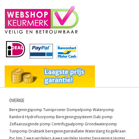
OVERIGE
Beregeningspomp
Tuinsproeier
Dompelpomp
Waterpomp
Rainbird
Hydrofoorpomp
Beregeningssysteem
Dab pomp
Zelfaanzuigende pomp
Centrifugaalpomp
Grondwaterpomp
Tuinpomp
Druktank
beregeningsinstallatie
Waterslang
Kogelkraan
Pvc lijm
2 weg verdelers
4 weg verdeler
Hunter beregening
Hunter