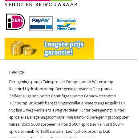
OVERIGE
Beregeningspomp
Tuinsproeier
Dompelpomp
Waterpomp
Rainbird
Hydrofoorpomp
Beregeningssysteem
Dab pomp
Zelfaanzuigende pomp
Centrifugaalpomp
Grondwaterpomp
Tuinpomp
Druktank
beregeningsinstallatie
Waterslang
Kogelkraan
Pvc lijm
2 weg verdelers
4 weg verdeler
Hunter beregening
Hunter
sproeiers
Beregeningscomputer wifi
Rainbird beregeningscomputer
wifi
rainbird 5000 sproeier
rainbird 5004 sproeier
Rainbird 5004+
sproeier
rainbird 1800 sproeier
Leo hydrofoorpomp
Dab