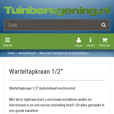
Toggle Navigation
Toggle Navi
Categorieën
Inloggen
Informatie
Winkelwagen
Home
Aanbiedingen
Aansluiten beregening en hulpstukken
Afsluiters / waterkraan
Warteltapkraan 1/2"
Warteltapkraan 1/2"
Warteltapkraan 1/2" buitendraad verchroomd
Met deze tapkraan kunt u een kraan installeren welke en
functioneel is en een mooie uitstraling heeft. Dit alles gemaakt in
een goede kwaliteit.