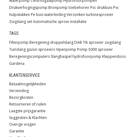
waterpomp
Centrifugaalpomp
Hydrofoorpompen
Drukverhogingspomp
Bronpomp toebehoren
Pvc drukbuis
Pvc
hulpstukken
Pe buis waterleiding
Verzonken turbinesproeier
Zuigslang set
Automatische sproei installatie
TAGS
Filterpomp
Beregening
druppelslang
DAB
Tik sproeier
zuigslang
Tuinslang
gazon sproeiers
Vijverpomp
Pomp
5000 sproeier
Beregeningscomputers
Slanghaspel
hydrofoorpomp
Kleppendoos
Gardena
KLANTENSERVICE
Betaalmogelijkheden
Verzending
Bezorgkosten
Retourneren of ruilen
Laagste prijsgarantie
Suggesties & Klachten
Overige vragen
Garantie