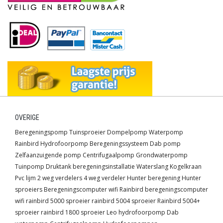
OVERIGE
Beregeningspomp
Tuinsproeier
Dompelpomp
Waterpomp
Rainbird
Hydrofoorpomp
Beregeningssysteem
Dab pomp
Zelfaanzuigende pomp
Centrifugaalpomp
Grondwaterpomp
Tuinpomp
Druktank
beregeningsinstallatie
Waterslang
Kogelkraan
Pvc lijm
2 weg verdelers
4 weg verdeler
Hunter beregening
Hunter
sproeiers
Beregeningscomputer wifi
Rainbird beregeningscomputer
wifi
rainbird 5000 sproeier
rainbird 5004 sproeier
Rainbird 5004+
sproeier
rainbird 1800 sproeier
Leo hydrofoorpomp
Dab