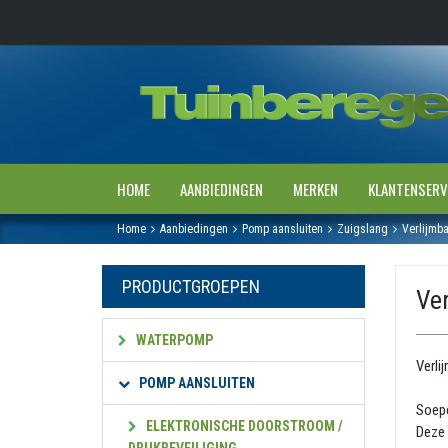
HOME
AANBIEDINGEN
MERKEN
KLANTENSERV
Home
Aanbiedingen
Pomp aansluiten
Zuigslang
Verlijmb
PRODUCTGROEPEN
Ve
WATERPOMP
Verli
POMP AANSLUITEN
Soepe
ELEKTRONISCHE DOORSTROOM /
Deze 