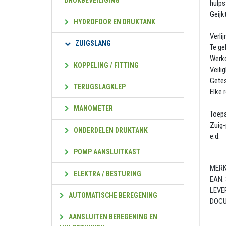
DRUKBEVEILIGING
hulps
Geijk
HYDROFOOR EN DRUKTANK
Verli
ZUIGSLANG
Te ge
Werkd
KOPPELING / FITTING
Veili
Getes
TERUGSLAGKLEP
Elke 
MANOMETER
Toep
Zuig-
ONDERDELEN DRUKTANK
e.d.
POMP AANSLUITKAST
MERK
ELEKTRA / BESTURING
EAN:
LEVE
AUTOMATISCHE BEREGENING
DOC
AANSLUITEN BEREGENING EN