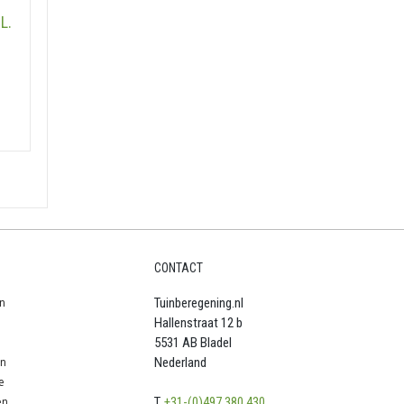
L.
CONTACT
n
Tuinberegening.nl
Hallenstraat 12 b
5531 AB Bladel
en
Nederland
e
en
T.
+31-(0)497 380 430