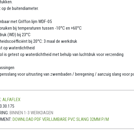
tukken.
t op de buitendiameter.
jmbaar met Griffon lijm WDF-05
bruiken bij temperaturen tussen -10°C en +60°C
ruk (WD) bij 23°C
gheidscoëfficiënt bij 20°C: 3 maal de werkdruk
t op waterdichtheid
rol is getest op waterdichtheid met behulp van luchtdruk voor verzending
assingen
persslang voor uitrusting van zwembaden / beregening / aanzuig slang voor 
:
ALFAFLEX
3.30.175
RING:
BINNEN 1-3 WERKDAGEN
UMENT:
DOWNLOAD PDF VERLIJMBARE PVC SLANG 32MM P/M