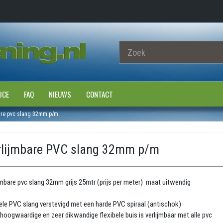
ICE
FAQ
NIEUWS
CONTACT
are pvc slang 32mm p/m
rlijmbare PVC slang 32mm p/m
jmbare pvc slang 32mm grijs 25mtr (prijs per meter) maat uitwendig
le PVC slang verstevigd met een harde PVC spiraal (antischok)
hoogwaardige en zeer dikwandige flexibele buis is verlijmbaar met alle pvc