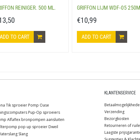
IFFON REINIGER. 500 ML.
GRIFFON LIJM WDF-05 250M
13,50
€10,99
ADD TO CART
ADD TO CART
KLANTENSERVICE
Betaalmogelijkhede
ena
Tik sproeier
Pomp
Oase
Verzending
ningscomputers
Pup-Op sproeiers
Bezorgkosten
pomp
Alfaflex
bronpompen
aansluiten
Retourneren of ruil
ilterpomp
pop up sproeier
Dweil
Laagste prijsgaranti
aterslang
Slang
Suggesties & Klacht