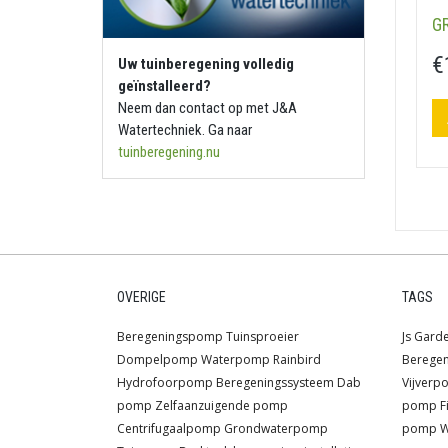
GR
€
Uw tuinberegening volledig
geïnstalleerd?
Neem dan contact op met J&A
Watertechniek. Ga naar
tuinberegening.nu
OVERIGE
TAGS
Beregeningspomp
Tuinsproeier
Js
Gard
Dompelpomp
Waterpomp
Rainbird
Berege
Hydrofoorpomp
Beregeningssysteem
Dab
Vijver
pomp
Zelfaanzuigende pomp
pomp
F
Centrifugaalpomp
Grondwaterpomp
pomp
W